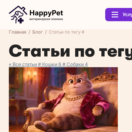
HappyPet
Усл
ветеринарная клиника
Главная
Блог
Статьи по тегу #
Статьи по тегу
« Все статьи
# Кошки
6
# Собаки
4