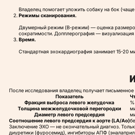
Владелец помогает уложить собаку на бок (чаще 
Режимы сканирования.
Двумерный режим (В-режим) — оценка размеров
сократимости. Допплерография — визуализация то
Время.
Стандартная эхокардиография занимает 15-20 ми
И
После исследования владелец получает письменное
Показатель
Ч
Фракция выброса левого желудочка
%
Толщина межжелудочковой перегородки
м
Диаметр левого предсердия
м
Соотношение левого предсердия к аорте (LA/Ao)
б
Заключение ЭХО — не окончательный диагноз. Тольк
диуретики (фуросемид), ингибиторы АПФ (эналаприл,