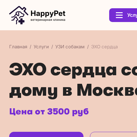
HappyPet
Усл
ветеринарная клиника
Главная
Услуги
УЗИ собакам
ЭХО сердца
ЭХО сердца с
дому в Москв
Цена от 3500 руб