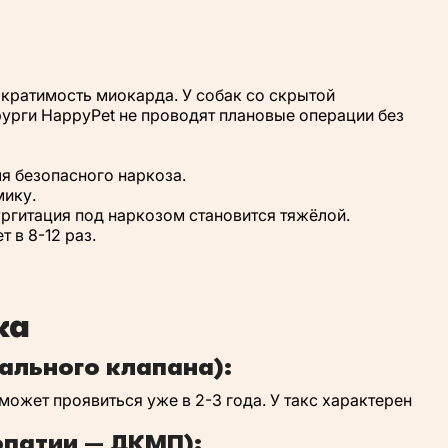
кратимость миокарда. У собак со скрытой
рурги HappyPet не проводят плановые операции без
я безопасного наркоза.
мику.
ргитация под наркозом становится тяжёлой.
 в 8-12 раз.
ка
ального клапана):
может проявиться уже в 2-3 года. У такс характерен
патии — ДКМП):