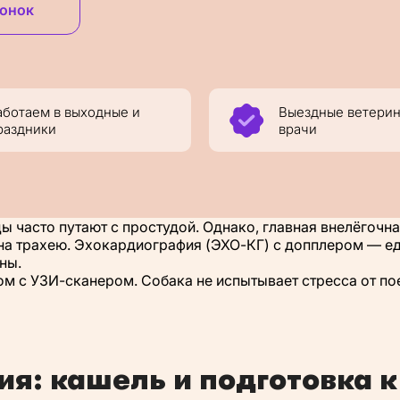
вонок
аботаем в выходные и
Выездные ветери
раздники
врачи
ы часто путают с простудой. Однако, главная внелёгочн
 на трахею. Эхокардиография (ЭХО-КГ) с допплером — ед
аны.
м с УЗИ-сканером. Собака не испытывает стресса от по
ия: кашель и подготовка к