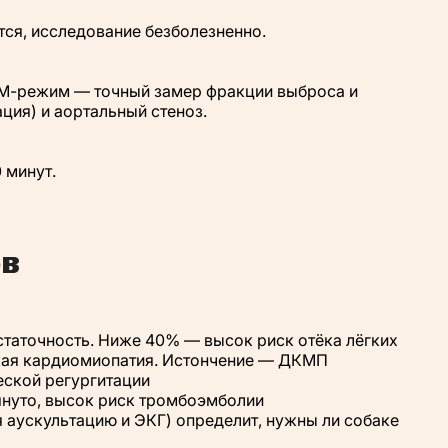
тся, исследование безболезненно.
 М-режим — точный замер фракции выброса и
ция) и аортальный стеноз.
 минут.
ов
таточность. Ниже 40% — высок риск отёка лёгких
кая кардиомиопатия. Истончение — ДКМП
еской регургитации
януто, высок риск тромбоэмболии
 аускультацию и ЭКГ) определит, нужны ли собаке