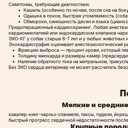
Симптомы, требующие диагностики:
Кашель (особенно по ночам, после сна на боку
Одышка в покое, быстрая утомляемость (собак
Обмороки, синюшность десен и языка (цианоз)
Предоперационный кардиоскрининг. Любая анестезия
кардиомиопатией или эндокардиозом клапанов нарко
ЭХО-КГ у собак старше 6-7 лет и у любых животных и
Эхокардиография оценивает анестезиологический р
Фракцию выброса — процент крови, который лев
Толщину миокарда и размеры камер (предсерди
Наличие обратного тока на митральном, трикусп
Без ЭХО сердца ветеринар не может рассчитать безоп
П
Мелкие и средние
кавалер-кинг-чарльз-спаниели, таксы, пудели, йоркш
быстрый прогресс сердечной недостаточности после 
Крупные пород