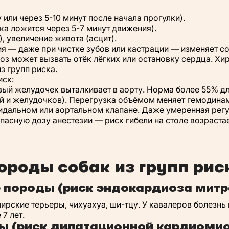
 или через 5-10 минут после начала прогулки).
а ложится через 5-7 минут движения).
, увеличение живота (асцит).
 — даже при чистке зубов или кастрации — изменяет со
з может вызвать отёк лёгких или остановку сердца. Хи
з групп риска.
иск:
ый желудочек выталкивает в аорту. Норма более 55% дл
й и желудочков). Перегрузка объёмом меняет гемодина
идальном или аортальном клапане. Даже умеренная регу
асную дозу анестезии — риск гибели на столе возрастает
ороды собак из групп рис
 породы (риск эндокардиоза митр
ирские терьеры, чихуахуа, ши-тцу. У кавалеров болезнь 
7 лет.
ы (риск дилатационной кардиомио