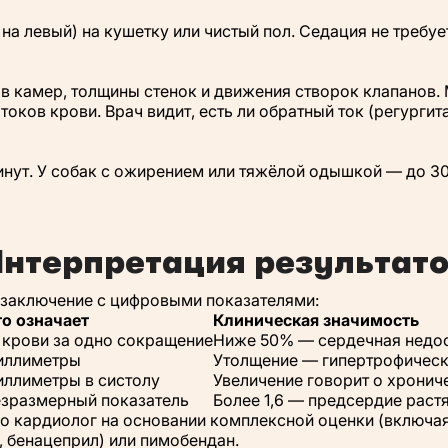
на левый) на кушетку или чистый пол. Седация не требуе
 камер, толщины стенок и движения створок клапанов.
ков крови. Врач видит, есть ли обратный ток (регургита
нут. У собак с ожирением или тяжёлой одышкой — до 30
нтерпретация результат
 заключение с цифровыми показателями:
то означает
Клиническая значимость
 крови за одно сокращение
Ниже 50% — сердечная недос
иллиметры
Утолщение — гипертрофичес
иллиметры в систолу
Увеличение говорит о хронич
езразмерный показатель
Более 1,6 — предсердие раст
о кардиолог на основании комплексной оценки (включая
 бенацеприл) или пимобендан.