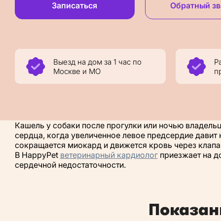
Записаться
Обратный з
Выезд на дом за 1 час по
Р
Москве и МО
п
Кашель у собаки после прогулки или ночью владельц
сердца, когда увеличенное левое предсердие давит
сокращается миокард и движется кровь через клап
В HappyPet
ветеринарный кардиолог
приезжает на до
сердечной недостаточности.
Показан