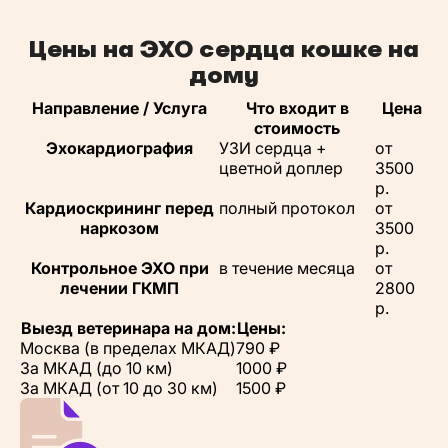
Цены на ЭХО сердца кошке на
дому
Направление / Услуга
Что входит в
Цена
стоимость
Эхокардиография
УЗИ сердца +
от
цветной доплер
3500
р.
Кардиоскрининг перед
полный протокол
от
наркозом
3500
р.
Контрольное ЭХО при
в течение месяца
от
лечении ГКМП
2800
р.
Выезд ветеринара на дом:
Цены:
Москва (в пределах МКАД)
790 ₽
За МКАД (до 10 км)
1000 ₽
За МКАД (от 10 до 30 км)
1500 ₽