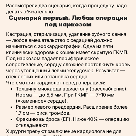
Рассмотрели два сценария, когда процедуру надо
делать обязательно.
Сценарий первый. Любая операция
под наркозом
Кастрация, стерилизация, удаление зубного камня
— любое вмешательство с седацией должно
начинаться с эхокардиографии. Одна из пяти
клинически здоровых кошек имеет скрытую ГКМП.
Под наркозом падает периферическое
сопротивление, сердцу сложнее протолкнуть кровь
через утолщенный левый желудочек. Результат —
отек легких или остановка сердца.
Что смотрит кардиолог перед операцией:
Толщину миокарда в диастолу (расслабление).
Норма — до 5,5 мм. При ГКМП — 7–10 мм
(«каменное» сердце).
Размер левого предсердия. Расширение более
1,7 см — риск тромбов.
Фракцию выброса (EF). Ниже 40% — операцию
откладывают.
Хирурги требуют заключение кардиолога не для