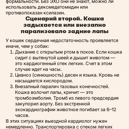
формальности. Без ЭХО они не знают, можно ли
использовать дексмедетомидин или
противопоказан ксилазин.
Сценарий второй. Кошка
задыхается или внезапно
парализовало задние лапы
У кошек сердечная недостаточность проявляется
иначе, чем у собак:
Дыхание с открытым ртом в покое. Если кошка
сидит с вытянутой шеей и дышит животом —
это кардиогенный отек легких. Счет в этом
случае идет на часы.
Цианоз (синюшность) десен и языка. Кровь не
насыщается кислородом.
Внезапный паралич тазовых конечностей.
Кошка волочит лапы, кричит — это
тромбоэмболия. Тромб из левого предсердия
закупорил аорту. Без экстренной
эхокардиографии животное погибает за 6–12
часов.
В этих ситуациях выездной кардиолог нужен
немедленно. Транспортировка с отеком легких