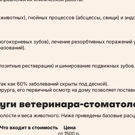
 животных), гнойных процессов (абсцессы, свищи) и эн
ногокорневых зубов), лечение резорбтивных поражений у
азований).
позитные реставрации) и шинирование подвижных зубов.
 так как 60% заболеваний скрыты под десной).
рурга, его первичный осмотр на дому позволяет поставит
уги ветеринара-стоматол
полости и веса животного. Ниже приведены базовые расц
Что входит в стоимость
Цена
от 1500 р.