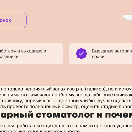
вонок
аботаем в выходные и
Выездные ветери
раздники
врачи
не только неприятный запах изо рта (галитоз), но и ист
льцы часто замечают проблему, когда зубы уже начинают
етклинику, первый шаг к здоровой улыбке лучше сделат
ть провести полноценный осмотр, оценить стадию пробле
нарный стоматолог и поче
т, чья работа выходит далеко за рамки простого удален
правления их клинической работы: