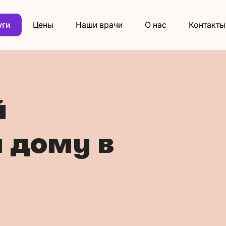
уги
Цены
Наши врачи
О нас
Контакты
й
а дому в