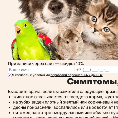
При записи через сайт —
скидка 10%
Я согласен с условиями
обработки персональных данных
Симптомы,
Вызовите врача, если вы заметили следующие призна
животное отказывается от твердого корма, жует 
на зубах виден плотный желтый или коричневый на
десны покраснели, воспалились или кровоточат (ги
питомец часто трет морду лапами или обильно пу
можете вызвать специалиста выездной службы Ha