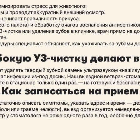
мизировать стресс для животного:
ем и проводит аккуратный внешний осмотр.
оценивает правильность прикуса.
ого налета) и обработку очагов воспаления антисептико
-чистка или удаление зубов в клинике, врач прямо на д
ен.
дуры специалист объясняет, как ухаживать за зубами д
бокую УЗ-чистку делают в
 удалять твердый зубной камень ультразвуком «наживую
аг инфекции из-под десны. Наш выездной ветврач-стомат
те в стационар только один раз — на готовую и безопас
Как записаться на прием
таточно описать симптомы, указать адрес и время — деж
оли или травме челюсти), выезд организуется немедленн
 у стоматолога не реже одного раза в год, особенно дл