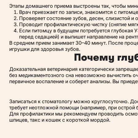
Этапы домашнего приема выстроены так, чтобы мини
Врач приезжает по записи, знакомится с питомц
Проверяет состояние зубов, десен, слизистой и 
Проводит профилактическую чистку (снятие мягк
Если питомцу в будущем потребуется глубокая УЗ
перед седацией) и выпишет направление на рентг
В среднем прием занимает 30–40 минут. После проце
игрушки для здоровья зубов.
Почему глу
Доказательная ветеринария категорически запрещает
без медикаментозного сна невозможно вычистить оч
первичное воспаление и соберет анализы. Вы приеде
Записаться к стоматологу можно круглосуточно. Дос
требует неотложной помощи (например, при острой б
Для профилактики мы рекомендуем проводить осмотр
шпицев, такс и кошек с короткой мордой.