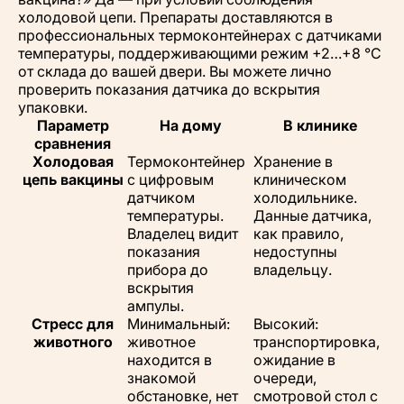
холодовой цепи. Препараты доставляются в
профессиональных термоконтейнерах с датчиками
температуры, поддерживающими режим +2…+8 °C
от склада до вашей двери. Вы можете лично
проверить показания датчика до вскрытия
упаковки.
Параметр
На дому
В клинике
сравнения
Холодовая
Термоконтейнер
Хранение в
цепь вакцины
с цифровым
клиническом
датчиком
холодильнике.
температуры.
Данные датчика,
Владелец видит
как правило,
показания
недоступны
прибора до
владельцу.
вскрытия
ампулы.
Стресс для
Минимальный:
Высокий:
животного
животное
транспортировка,
находится в
ожидание в
знакомой
очереди,
обстановке, нет
смотровой стол с