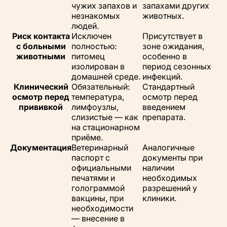
чужих запахов и
запахами других
незнакомых
животных.
людей.
Риск контакта
Исключен
Присутствует в
с больными
полностью:
зоне ожидания,
животными
питомец
особенно в
изолирован в
период сезонных
домашней среде.
инфекций.
Клинический
Обязательный:
Стандартный
осмотр перед
температура,
осмотр перед
прививкой
лимфоузлы,
введением
слизистые — как
препарата.
на стационарном
приёме.
Документация
Ветеринарный
Аналогичные
паспорт с
документы при
официальными
наличии
печатями и
необходимых
голограммой
разрешений у
вакцины, при
клиники.
необходимости
— внесение в