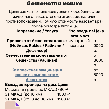
бешенства кошке
Цены зависят от индивидуальных особенностей
животного, веса, степени агрессии, наличия
противопоказаний. Точную стоимость назовет врач
после осмотра питомца.
Направление / Услуга
Что входит в
Цена
стоимость
Прививка от бешенства кошке
импортный
от
(Нобивак Rabies / Рабизин /
препарат
5000
Дефенсор)
р.
Отечественная моновакцина от
от
бешенства (Рабикан)
3000
р.
Комплексная вакцинация
от
кошки с компонентом
5000
бешенства
р.
Выезд ветеринара на дом:
Цены:
Москва (в пределах МКАД)
790 ₽
За МКАД (до 10 км)
1000 ₽
За МКАД (от 10 до 30 км)
1500 ₽