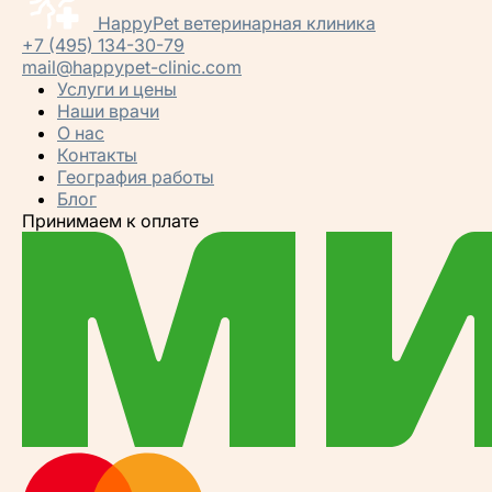
HappyPet
ветеринарная клиника
+7 (495) 134-30-79
mail@happypet-clinic.com
Услуги и цены
Наши врачи
О нас
Контакты
География работы
Блог
Принимаем к оплате