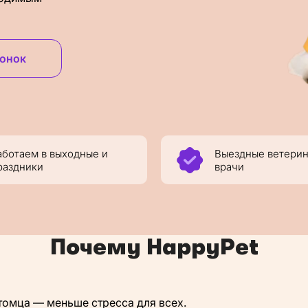
вонок
аботаем в выходные и
Выездные ветери
раздники
врачи
Почему HappyPet
томца — меньше стресса для всех.