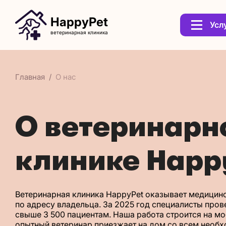
HappyPet
Усл
ветеринарная клиника
Главная
О нас
О ветеринарн
клинике Happ
Ветеринарная клиника HappyPet оказывает медици
по адресу владельца. За 2025 год специалисты пров
свыше 3 500 пациентам. Наша работа строится на мо
опытный ветеринар приезжает на дом со всем необ