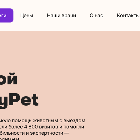
уги
Цены
Наши врачи
О нас
Контакты
ой
yPet
нскую помощь животным с выездом
ели более 4 800 визитов и помогли
бильности и экспертности —
ходимым