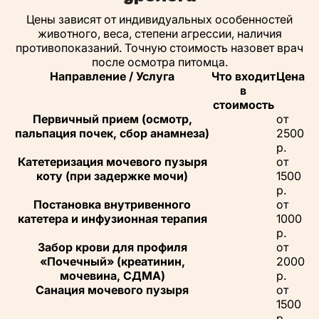
Цены зависят от индивидуальных особенностей
животного, веса, степени агрессии, наличия
противопоказаний. Точную стоимость назовет врач
после осмотра питомца.
Направление / Услуга
Что входит
Цена
в
стоимость
Первичный прием (осмотр,
от
пальпация почек, сбор анамнеза)
2500
р.
Катетеризация мочевого пузыря
от
коту (при задержке мочи)
1500
р.
Постановка внутривенного
от
катетера и инфузионная терапия
1000
р.
Забор крови для профиля
от
«Почечный» (креатинин,
2000
мочевина, СДМА)
р.
Санация мочевого пузыря
от
1500
р.