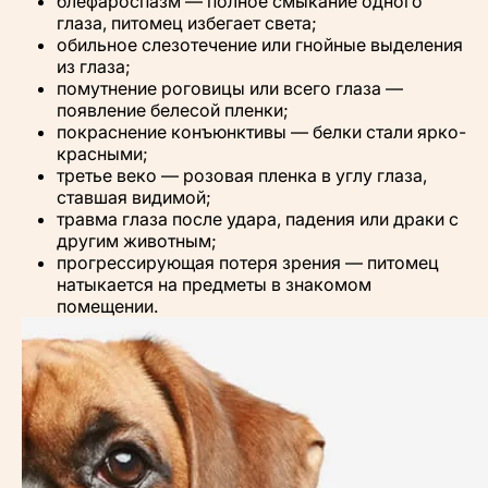
блефароспазм — полное смыкание одного
глаза, питомец избегает света;
обильное слезотечение или гнойные выделения
из глаза;
помутнение роговицы или всего глаза —
появление белесой пленки;
покраснение конъюнктивы — белки стали ярко-
красными;
третье веко — розовая пленка в углу глаза,
ставшая видимой;
травма глаза после удара, падения или драки с
другим животным;
прогрессирующая потеря зрения — питомец
натыкается на предметы в знакомом
помещении.