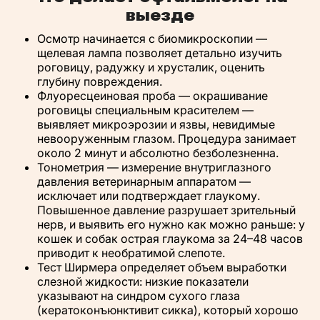
выезде
Осмотр начинается с биомикроскопии —
щелевая лампа позволяет детально изучить
роговицу, радужку и хрусталик, оценить
глубину повреждения.
Флуоресцеиновая проба — окрашивание
роговицы специальным красителем —
выявляет микроэрозии и язвы, невидимые
невооруженным глазом. Процедура занимает
около 2 минут и абсолютно безболезненна.
Тонометрия — измерение внутриглазного
давления ветеринарным аппаратом —
исключает или подтверждает глаукому.
Повышенное давление разрушает зрительный
нерв, и выявить его нужно как можно раньше: у
кошек и собак острая глаукома за 24–48 часов
приводит к необратимой слепоте.
Тест Ширмера определяет объем выработки
слезной жидкости: низкие показатели
указывают на синдром сухого глаза
(кератоконъюнктивит сикка), который хорошо