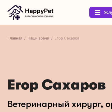
HappyPet
Усл
ветеринарная клиника
Главная
Наши врачи
Егор Сахаров
Егор Сахаров
Ветеринарный хирург, о