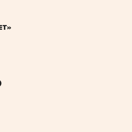
ЕТ»
)