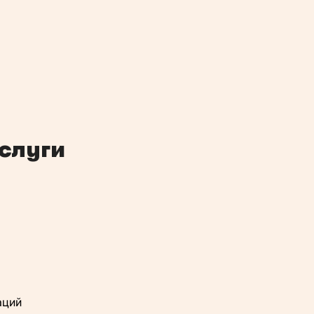
слуги
аций