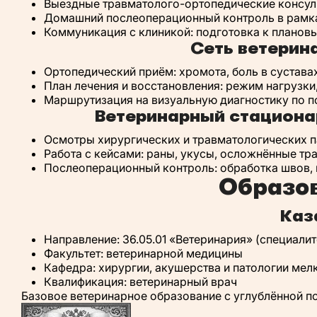
Выездные травматолого-ортопедические консульт
Домашний послеоперационный контроль в рамках
Коммуникация с клиникой: подготовка к планов
Сеть ветерин
Ортопедический приём: хромота, боль в суставах
План лечения и восстановления: режим нагрузки
Маршрутизация на визуальную диагностику по п
Ветеринарный стационар
Осмотры хирургических и травматологических п
Работа с кейсами: раны, укусы, осложнённые тр
Послеоперационный контроль: обработка швов, 
Образо
Каз
Направление: 36.05.01 «Ветеринария» (специалит
Факультет: ветеринарной медицины
Кафедра: хирургии, акушерства и патологии мел
Квалификация: ветеринарный врач
Базовое ветеринарное образование с углублённой по