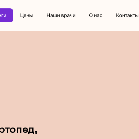
уги
Цены
Наши врачи
О нас
Контакты
ртопед,