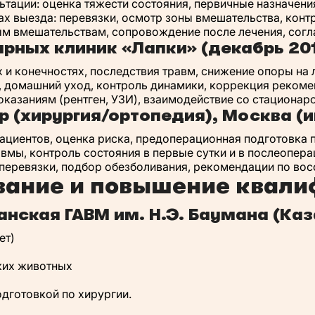
ации: оценка тяжести состояния, первичные назначения
 выезда: перевязки, осмотр зоны вмешательства, контр
ым вмешательствам, сопровождение после лечения, сог
арных клиник «Лапки» (декабрь 201
 и конечностях, последствия травм, снижение опоры на 
, домашний уход, контроль динамики, коррекция рекоме
оказаниям (рентген, УЗИ), взаимодействие со стациона
 (хирургия/ортопедия), Москва (и
ациентов, оценка риска, предоперационная подготовка 
авмы, контроль состояния в первые сутки и в послеопер
перевязки, подбор обезболивания, рекомендации по вос
вание и повышение квали
анская ГАВМ им. Н.Э. Баумана (Каз
ет)
ких животных
дготовкой по хирургии.