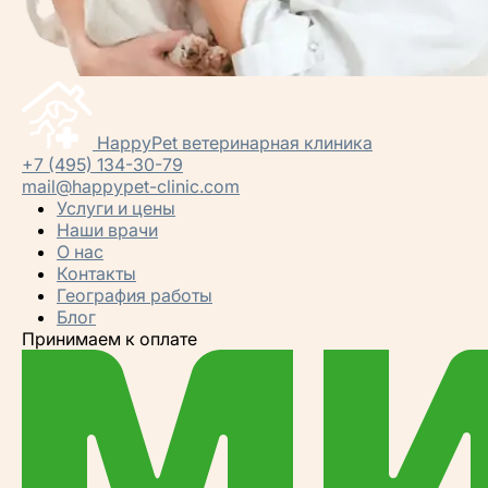
HappyPet
ветеринарная клиника
+7 (495) 134-30-79
mail@happypet-clinic.com
Услуги и цены
Наши врачи
О нас
Контакты
География работы
Блог
Принимаем к оплате