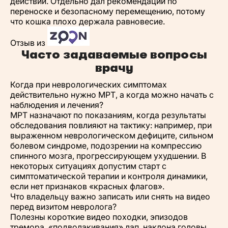
действий. Отдельно дал рекомендации по
переноске и безопасному перемещению, потому
что кошка плохо держала равновесие.
Отзыв из
Часто задаваемые вопросы
врачу
Когда при неврологических симптомах
действительно нужно МРТ, а когда можно начать с
наблюдения и лечения?
МРТ назначают по показаниям, когда результаты
обследования повлияют на тактику: например, при
выраженном неврологическом дефиците, сильном
болевом синдроме, подозрении на компрессию
спинного мозга, прогрессирующем ухудшении. В
некоторых ситуациях допустим старт с
симптоматической терапии и контроля динамики,
если нет признаков «красных флагов».
Что владельцу важно записать или снять на видео
перед визитом невролога?
Полезны короткие видео походки, эпизодов
тремора, «подволакивания» лап, наклона головы,